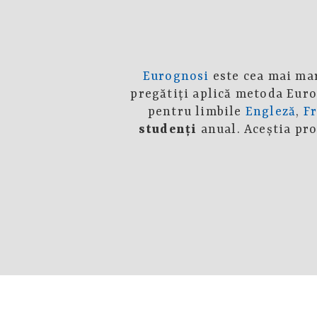
Eurognosi
este cea mai mar
pregătiţi aplică metoda Eur
pentru limbile
Engleză
,
F
studenţi
anual. Aceştia pr