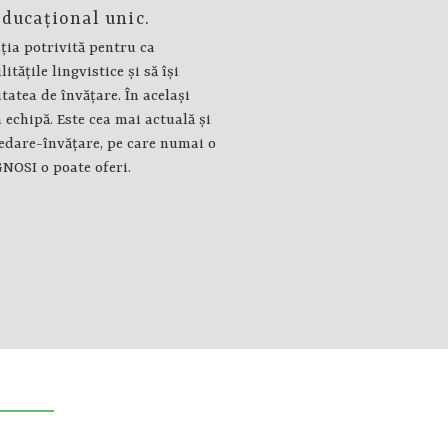
ducaţional unic.
ia potrivită pentru ca
ităţile lingvistice şi să îşi
atea de învăţare. În acelaşi
n echipă. Este cea mai actuală şi
edare-învăţare, pe care numai o
NOSI o poate oferi.