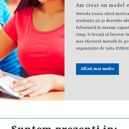
Am creat un model e
Metoda Learn oferă motivaţ
studenţii să-şi dezvolte abil
folosească la maxim capacit
timp, îi învaţă să lucreze î
mai eficientă metodă de pr
organizaţie de talia EUROG
Alfati mai multe