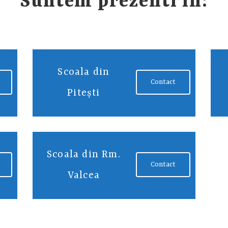
Suntem prezenti in:
Scoala din
Contact
Piteşti
Scoala din Rm.
Contact
Valcea