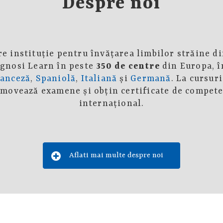
Despre noi
e instituţie pentru învăţarea limbilor străine di
ognosi Learn în peste
350 de centre
din Europa, î
ranceză
,
Spaniolă
,
Italiană
şi
Germană
. La cursur
omovează examene şi obţin certificate de compete
internaţional.
Aflati mai multe despre noi