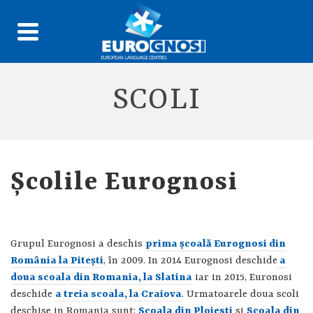
SCOLI
Şcolile Eurognosi
Grupul Eurognosi a deschis
prima şcoală Eurognosi din
România la Piteşti
, în 2009. In 2014 Eurognosi deschide
a
doua scoala din Romania, la Slatina
iar in 2015, Euronosi
deschide
a treia scoala, la Craiova
. Urmatoarele doua scoli
deschise in Romania sunt:
Scoala din Ploiesti
si
Scoala din