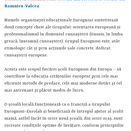
Ramnicu-Valcea
.
Numele organizaţiei educaţionale Eurognosi sintetitează
două concepte cheie ale Grupului: orientarea europeană şi
profesionalismul în domeniul cunoaşterii (Gnosis, în limba
greacă, înseamnă cunoaştere). Grupul Eurognosi este, atât
etimologic cât şi prin acţiunile sale concrete, dedicat
cunoaşterii europene.
Acesta este scopul fiecărei şcoli Eurognosi din Europa – să
contribuie la educaţia cetăţenilor europeni prin cele mai
eficiente metode de predare, cele mai moderne dotări şi cel
mai antrenant şi plăcut mediu de lucru.
O şcoală locală funcţionează ca o franciză a Grupului
Eurognosi-Eurolab şi beneficiază de întregul ajutor al şcolii
mamă, astfel încât în orice nouă şcoală, din orice oraş, sunt
recreate condiţiile optime de învăţare, conform principiilor