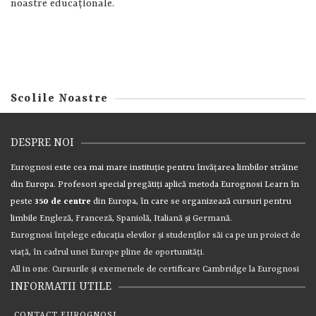
noastre educaţionale.
Scolile Noastre
DESPRE NOI
Eurognosi
este cea mai mare instituţie pentru învăţarea limbilor străine
din Europa. Profesori special pregătiţi aplică metoda Eurognosi Learn în
peste
350 de centre
din Europa, în care se organizează cursuri pentru
limbile
Engleză
,
Franceză
,
Spaniolă
,
Italiană
şi
Germană
.
Eurognosi
înţelege educaţia elevilor şi studenţilor săi ca pe un proiect de
viaţă, în cadrul unei Europe pline de oportunităţi.
All in one. Cursurile şi exemenele de certificare
Cambridge
la Eurognosi
INFORMATII UTILE
CONTACT EUROGNOSI