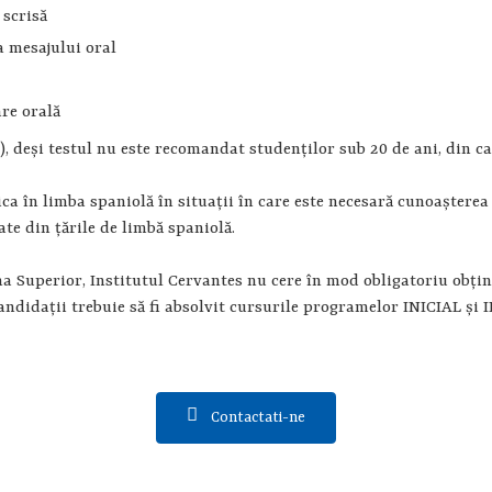
 scrisă
 a mesajului oral
are orală
i), deşi testul nu este recomandat studenţilor sub 20 de ani, din ca
ca în limba spaniolă în situaţii în care este necesară cunoaşterea 
ate din ţările de limbă spaniolă.
a Superior, Institutul Cervantes nu cere în mod obligatoriu obţin
, candidaţii trebuie să fi absolvit cursurile programelor INICIAL ş
Contactati-ne