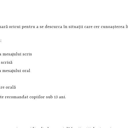
cesară oricui pentru a se descurca în situaţii care cer cunoaşterea 
:
a mesajului scris
 scrisă
 a mesajului oral
are orală
ste recomandat copiilor sub 13 ani.